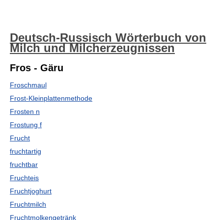
Deutsch-Russisch Wörterbuch von
Milch und Milcherzeugnissen
Fros - Gäru
Froschmaul
Frost-Kleinplattenmethode
Frosten n
Frostung f
Frucht
fruchtartig
fruchtbar
Fruchteis
Fruchtjoghurt
Fruchtmilch
Fruchtmolkengetränk