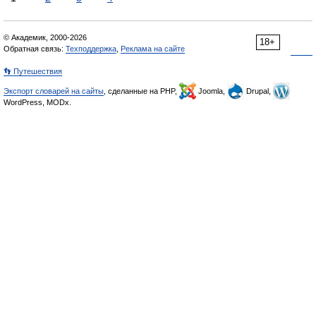
© Академик, 2000-2026
18+
Обратная связь:
Техподдержка
,
Реклама на сайте
👣 Путешествия
Экспорт словарей на сайты
, сделанные на PHP,
Joomla,
Drupal,
WordPress, MODx.