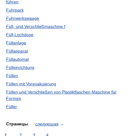
führen
Fuhrpark
Fuhrwerkswaage
Füll- und Verschließmaschine f
Füll-Lochdose
Füllanlage
Füllapparat
Füllautomat
Fülleinrichtung
Füllen
Füllen mit Vorevakuierung
Füllen und Verschließen von Plastikflaschen Maschine für
Formen
Füller
Страницы
следующая
→
1
2
3
4