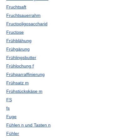
Fruchtsaft
Fruchtsauerrahm
Fructooligosaccharid
Fructose
Frühblähung
Frühgärung
Frühlingsbutter
Frühlochung f
Frühparraffinierung
Frühsatz m
Frühstückskäse m
FS
fs
Fuge
Fühlen n und Tasten n
Fühler